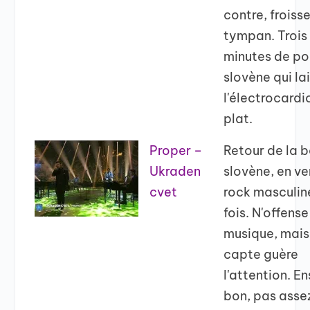
contre, froisse
tympan. Trois
minutes de p
slovène qui la
l'électrocar
plat.
Proper –
Retour de la 
Ukraden
slovène, en ve
cvet
rock masculin
fois. N'offense
musique, mais
capte guère
l'attention. E
bon, pas asse