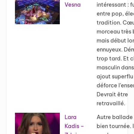
Vesna
intéressant : f
entre pop, éle
tradition. Cœ
morceau très 
mais début lo
ennuyeux. Dé
trop tard. Et 
masculin dans
ajout superflu
déforce l'ens
Devrait être
retravaillé.
Lara
Autre ballade
Kadis –
bien tournée. 