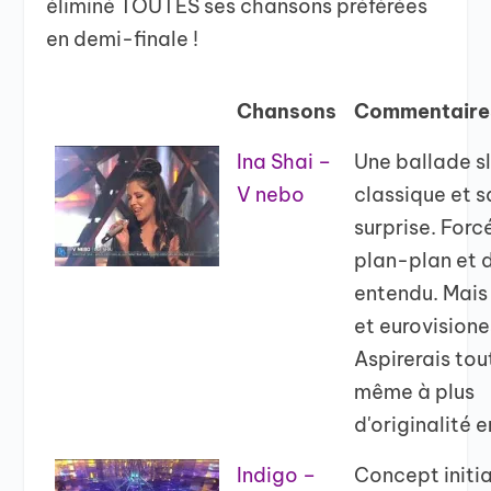
éliminé TOUTES ses chansons préférées
en demi-finale !
Chansons
Commentaire
Ina Shai –
Une ballade s
V nebo
classique et s
surprise. For
plan-plan et 
entendu. Mais
et eurovision
Aspirerais tou
même à plus
d'originalité 
Indigo –
Concept initia