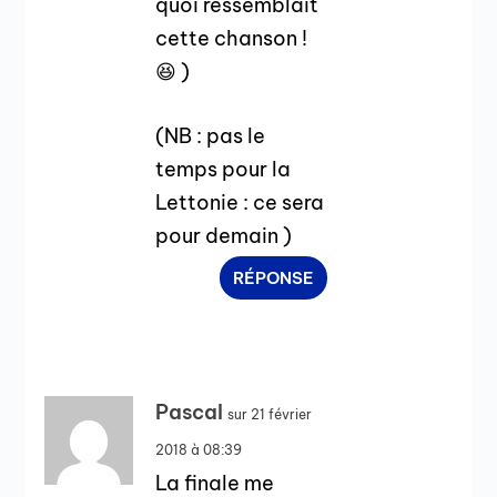
quoi ressemblait
cette chanson !
😆 )
(NB : pas le
temps pour la
Lettonie : ce sera
pour demain )
RÉPONSE
Pascal
sur 21 février
2018 à 08:39
La finale me