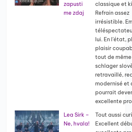
zapusti
classique et k
me zdaj
Refrain assez
irrésistible. E
téléspectateu
lui. En l'état, 
plaisir coupab
tout de même
schlager slov
retravaillé, r
modernisé et 
pourrait deven
excellente pro
Lea Sirk –
Tout aussi cur
Ne, hvala!
Excellent déb