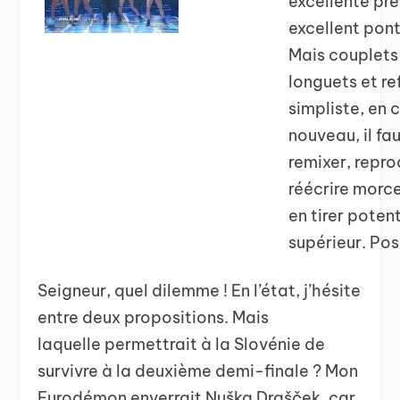
excellente pre
excellent pont
Mais couplets
longuets et re
simpliste, en 
nouveau, il fa
remixer, repro
réécrire morc
en tirer potent
supérieur. Pos
Seigneur, quel dilemme ! En l’état, j’hésite
entre deux propositions. Mais
laquelle permettrait à la Slovénie de
survivre à la deuxième demi-finale ? Mon
Eurodémon enverrait
Nuška Drašček, car