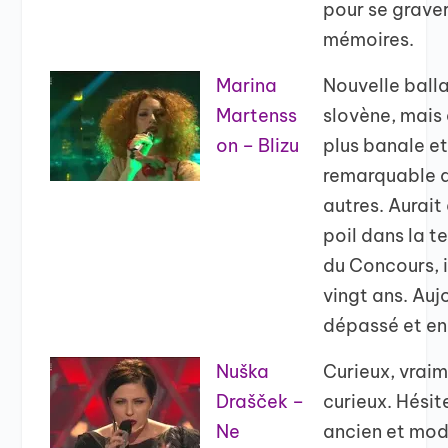
pour se graver
mémoires.
Marina
Nouvelle ball
Martenss
slovène, mais
on – Blizu
plus banale e
remarquable q
autres. Aurait
poil dans la 
du Concours, i
vingt ans. Aujo
dépassé et en
Nuška
Curieux, vrai
Drašček –
curieux. Hésit
Ne
ancien et mod