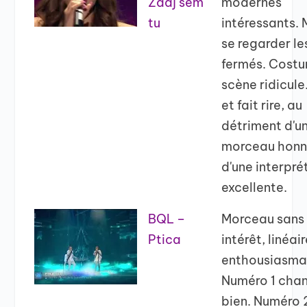
Zdaj sem
modernes
tu
intéressants. 
se regarder le
fermés. Cost
scène ridicule.
et fait rire, au
détriment d'u
morceau honn
d'une interpré
excellente.
BQL –
Morceau sans
Ptica
intérêt, linéai
enthousiasma
Numéro 1 chan
bien. Numéro 