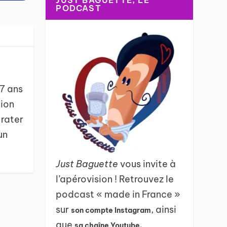
JUST BAGUETTE, LE
PODCAST
 7 ans
tion
 rater
un
Just Baguette
vous invite à
l’apérovision ! Retrouvez le
podcast « made in France »
sur
, ainsi
son compte Instagram
que
sa chaîne Youtube.