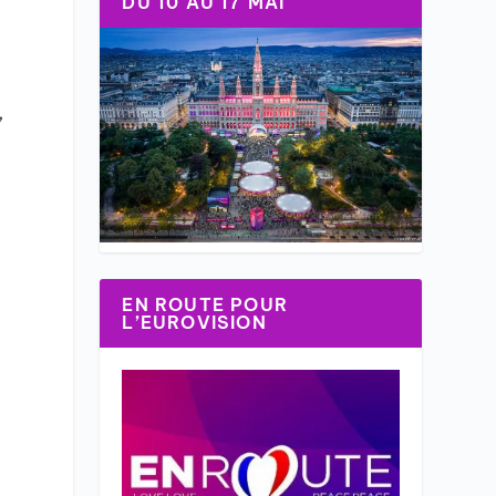
DU 10 AU 17 MAI
,
a
EN ROUTE POUR
L’EUROVISION