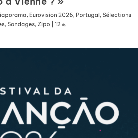
 à Vienne ? »
iaporama
,
Eurovision 2026
,
Portugal
,
Sélections
es
,
Sondages
,
Zipo
|
12