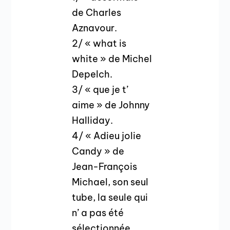
de Charles
Aznavour.
2/ « what is
white » de Michel
Depelch.
3/ « que je t’
aime » de Johnny
Halliday.
4/ « Adieu jolie
Candy » de
Jean-François
Michael, son seul
tube, la seule qui
n’ a pas été
sélectionnée