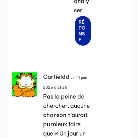
analy
ser.
RÉ
PO
NS
E
Garfieldd
sur 11 juin
2026 à 21:26
Pas la peine de
chercher, aucune
chanson n’aurait
pu mieux faire
que « Un jour un