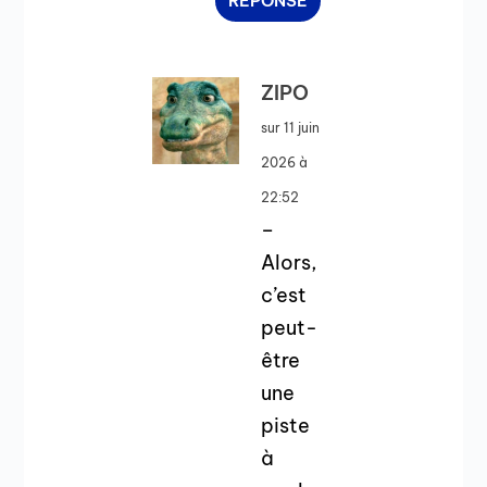
RÉPONSE
ZIPO
sur 11 juin
2026 à
22:52
–
Alors,
c’est
peut-
être
une
piste
à