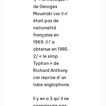
de Georges
Moustaki car il n’
était pas de
nationalité
française en
1969, il l’ a
obtenue en 1985.
2/ « le sirop
Typhon » de
Richard Anthony
car reprise d’ un
tube anglophone.
Il y en a 3 qu’ il ne
connaissais pas: