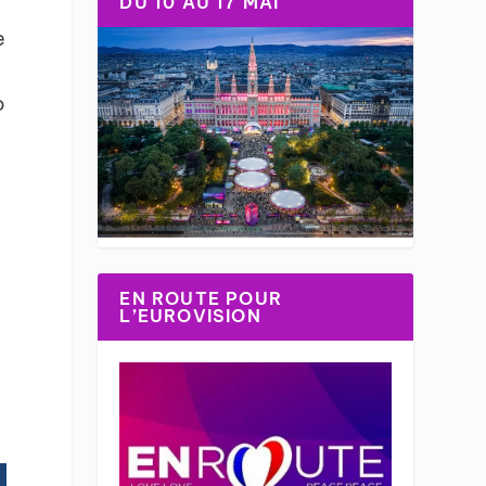
DU 10 AU 17 MAI
e
o
r
EN ROUTE POUR
L’EUROVISION