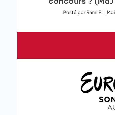
concours ? (MàJ 
Posté par
Rémi P.
|
Mai