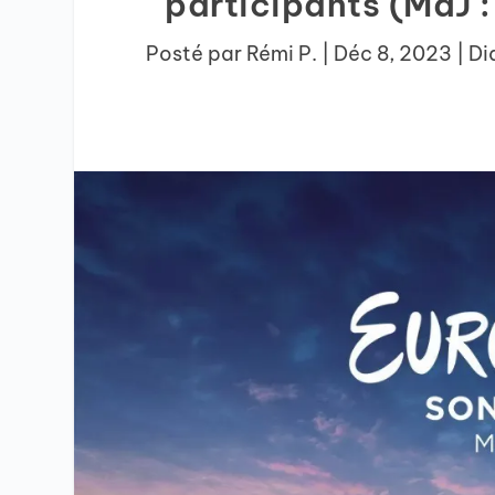
participants (MàJ 
Posté par
Rémi P.
|
Déc 8, 2023
|
Di