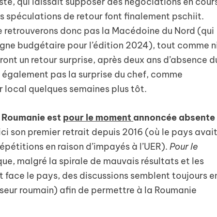
iste, qui laissait supposer des négociations en cour
rs spéculations de retour font finalement pschiit.
ne retrouverons donc pas la Macédoine du Nord (qui
igne budgétaire pour l’édition 2024), tout comme n
eront un retour surprise, après deux ans d’absence d
également pas la surprise du chef, comme
r local quelques semaines plus tôt.
a Roumanie est
pour le moment
annoncée absente
ici son premier retrait depuis 2016 (où le pays avai
répétitions en raison d’impayés à l’UER).
Pour le
que, malgré la spirale de mauvais résultats et les
nt face le pays, des discussions semblent toujours e
fuseur roumain) afin de permettre à la Roumanie