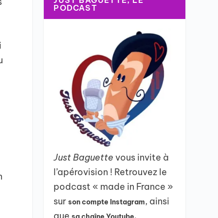
JUST BAGUETTE, LE
s
PODCAST
i
u
t
Just Baguette
vous invite à
l’apérovision ! Retrouvez le
n
podcast « made in France »
sur
, ainsi
son compte Instagram
que
sa chaîne Youtube.