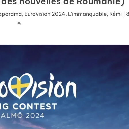
: des nouvelles de Roumanie)
aporama
,
Eurovision 2024
,
L'immanquable
,
Rémi
|