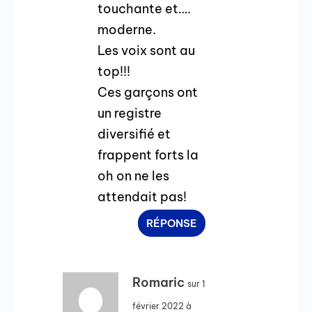
touchante et….
moderne.
Les voix sont au
top!!!
Ces garçons ont
un registre
diversifié et
frappent forts la
oh on ne les
attendait pas!
RÉPONSE
Romaric
sur 1
février 2022 à