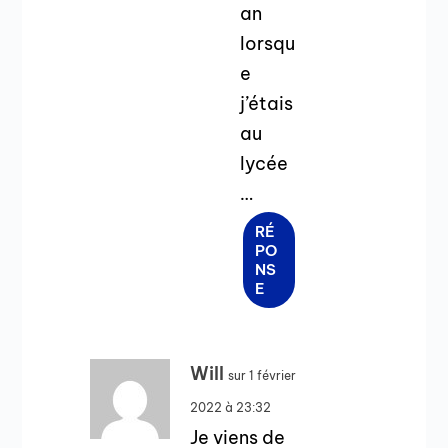
an
lorsqu
e
j’étais
au
lycée
…
RÉ
PO
NS
E
Will
sur 1 février
2022 à 23:32
Je viens de