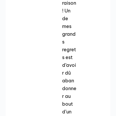
raison
! Un
de
mes
grand
s
regret
s est
d’avoi
r dû
aban
donne
r au
bout
d’un