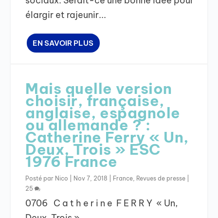
sociaux. Serait-ce une bonne idée pour
élargir et rajeunir...
EN SAVOIR PLUS
Mais quelle version
choisir, française,
anglaise, espagnole
ou allemande ? :
Catherine Ferry « Un,
Deux, Trois » ESC
1976 France
Posté par
Nico
|
Nov 7, 2018
|
France
,
Revues de presse
|
25
0706 C a t h e r i n e F E R R Y « Un,
Deux, Trois » ...