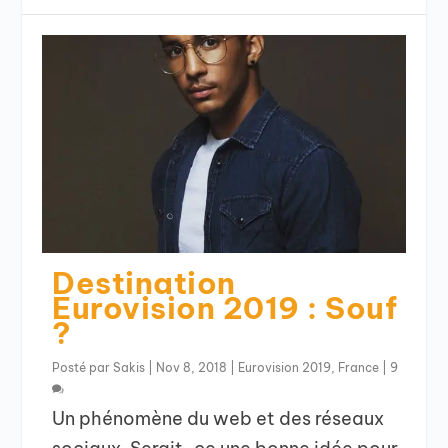
Destination
Eurovision 2019 : Souf
?
Posté par
Sakis
|
Nov 8, 2018
|
Eurovision 2019
,
France
|
9
Un phénomène du web et des réseaux