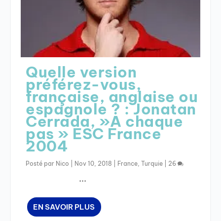
Quelle version
préférez-vous,
française, anglaise ou
espagnole ? : Jonatan
Cerrada, »A chaque
pas » ESC France
2004
Posté par
Nico
|
Nov 10, 2018
|
France
,
Turquie
|
26
...
EN SAVOIR PLUS