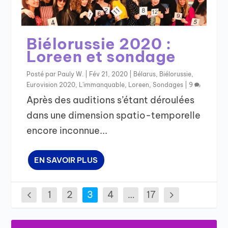
Biélorussie 2020 :
Loreen et sondage
Posté par
Pauly W.
|
Fév 21, 2020
|
Bélarus
,
Biélorussie
,
Eurovision 2020
,
L'immanquable
,
Loreen
,
Sondages
|
9
Après des auditions s’étant déroulées
dans une dimension spatio-temporelle
encore inconnue...
EN SAVOIR PLUS
1
2
3
4
…
17