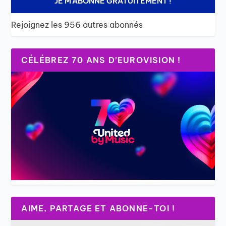
JE M'ABONNE GRATUITEMENT !
Rejoignez les 956 autres abonnés
CÉLÉBREZ 70 ANS D’EUROVISION !
AIME, PARTAGE ET ABONNE-TOI !