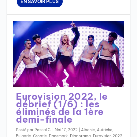
EN SAVOIR PLUS
Eurovision 2022, le
débrief (1/6) : les
éliminés de la 1ère
demi-finale
Posté par
Pascal C.
|
Mai 17, 2022
|
Albanie
,
Autriche
,
Bulgarie
,
Croatie
,
Danemark
,
Diaporama
,
Eurovision 2022
,