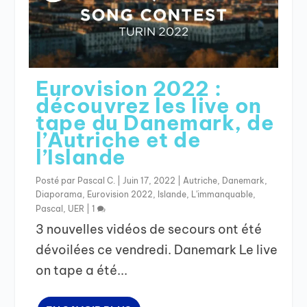
Eurovision 2022 :
découvrez les live on
tape du Danemark, de
l’Autriche et de
l’Islande
Posté par
Pascal C.
|
Juin 17, 2022
|
Autriche
,
Danemark
,
Diaporama
,
Eurovision 2022
,
Islande
,
L'immanquable
,
Pascal
,
UER
|
1
3 nouvelles vidéos de secours ont été
dévoilées ce vendredi. Danemark Le live
on tape a été...