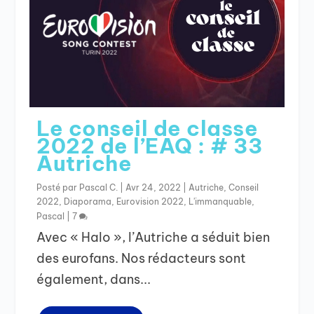
Le conseil de classe
2022 de l’EAQ : # 33
Autriche
Posté par
Pascal C.
|
Avr 24, 2022
|
Autriche
,
Conseil
2022
,
Diaporama
,
Eurovision 2022
,
L'immanquable
,
Pascal
|
7
Avec « Halo », l’Autriche a séduit bien
des eurofans. Nos rédacteurs sont
également, dans...