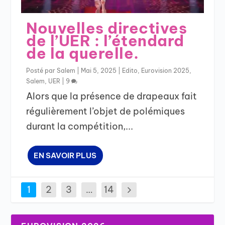
Nouvelles directives
de l’UER : l’étendard
de la querelle.
Posté par
Salem
|
Mai 5, 2025
|
Edito
,
Eurovision 2025
,
Salem
,
UER
|
9
Alors que la présence de drapeaux fait
régulièrement l’objet de polémiques
durant la compétition,...
EN SAVOIR PLUS
1
2
3
…
14