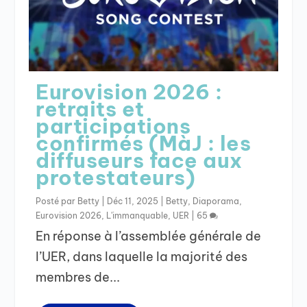
Eurovision 2026 :
retraits et
participations
confirmés (MàJ : les
diffuseurs face aux
protestateurs)
Posté par
Betty
|
Déc 11, 2025
|
Betty
,
Diaporama
,
Eurovision 2026
,
L'immanquable
,
UER
|
65
En réponse à l’assemblée générale de
l’UER, dans laquelle la majorité des
membres de...