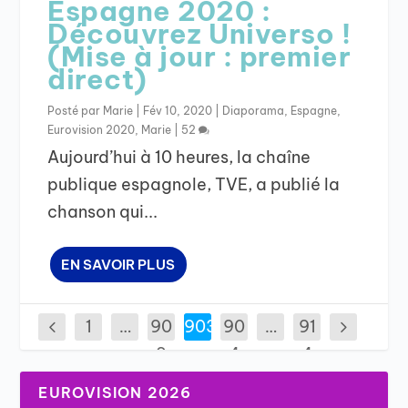
Espagne 2020 :
Découvrez Universo !
(Mise à jour : premier
direct)
Posté par
Marie
|
Fév 10, 2020
|
Diaporama
,
Espagne
,
Eurovision 2020
,
Marie
|
52
Aujourd’hui à 10 heures, la chaîne
publique espagnole, TVE, a publié la
chanson qui...
EN SAVOIR PLUS
1
…
90
903
90
…
91
2
4
4
EUROVISION 2026