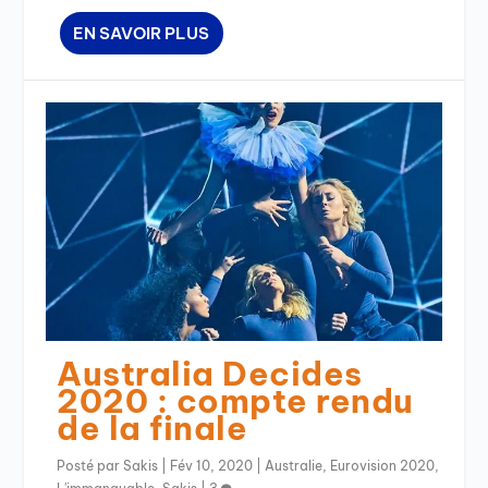
EN SAVOIR PLUS
Australia Decides
2020 : compte rendu
de la finale
Posté par
Sakis
|
Fév 10, 2020
|
Australie
,
Eurovision 2020
,