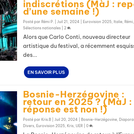
indiscrétions (MàJ : rep
d’une semaine !)
Posté par
Rémi P.
|
Juil 21, 2024
|
Eurovision 2025
,
Italie
,
Rémi
,
Sélections nationales
|
2
Alors que Carlo Conti, nouveau directeur
artistique du festival, a récemment esquis
des...
EN SAVOIR PLUS
Bosnie-Herzégovine :
retour en 2025 ? (MàJ : 
réponse est non !)
Posté par
Kris.B
|
Juil 20, 2024
|
Bosnie-Herzégovine
,
Diapor
Divers
,
Eurovision 2025
,
Kris
,
UER
|
0