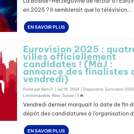
La Bosnie-Herzégovine de retour à l’Eurov
en 2025 ? Il semblerait que la télévision...
EN SAVOIR PLUS
Eurovision 2025 : quatr
villes officiellement
candidates ! (MàJ :
annonce des finalistes 
vendredi)
Posté par
Rémi P.
|
Juil 18, 2024
|
Diaporama
,
Eurovision 2025
L'immanquable
,
Rémi
,
Suisse
|
5
Vendredi dernier marquait la date de fin d
dépôt des candidatures à l’organisation de
EN SAVOIR PLUS