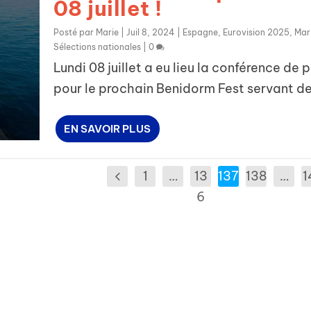
08 juillet !
Posté par
Marie
|
Juil 8, 2024
|
Espagne
,
Eurovision 2025
,
Mar
Sélections nationales
|
0
Lundi 08 juillet a eu lieu la conférence de 
pour le prochain Benidorm Fest servant de.
EN SAVOIR PLUS
1
…
13
137
138
…
1
6