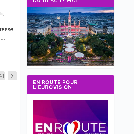
DU 10 AU 17 MAI
ie
,
presse
..
41
EN ROUTE POUR
L’EUROVISION