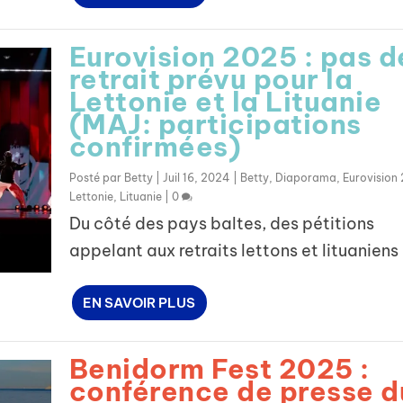
Eurovision 2025 : pas d
retrait prévu pour la
Lettonie et la Lituanie
(MAJ: participations
confirmées)
Posté par
Betty
|
Juil 16, 2024
|
Betty
,
Diaporama
,
Eurovision
Lettonie
,
Lituanie
|
0
Du côté des pays baltes, des pétitions
appelant aux retraits lettons et lituaniens 
EN SAVOIR PLUS
Benidorm Fest 2025 :
conférence de presse d