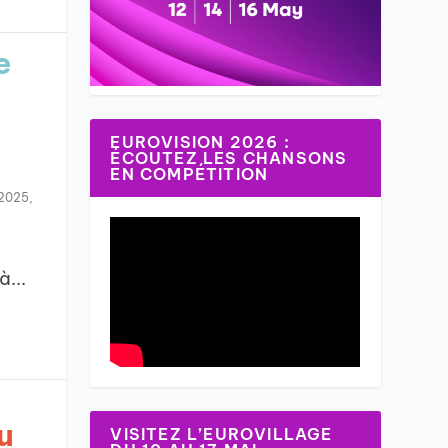
e
EUROVISION 2026 :
ÉCOUTEZ LES CHANSONS
EN COMPÉTITION
 2025
,
à...
u
VISITEZ L’EUROVILLAGE