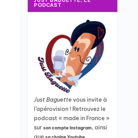
JUST BAGUETTE, LE
PODCAST
Just Baguette
vous invite à
l’apérovision ! Retrouvez le
podcast « made in France »
sur
, ainsi
son compte Instagram
que
sa chaîne Youtube.