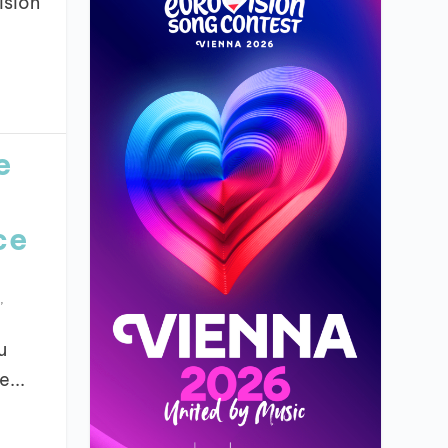
ision
e
ce
,
u
...