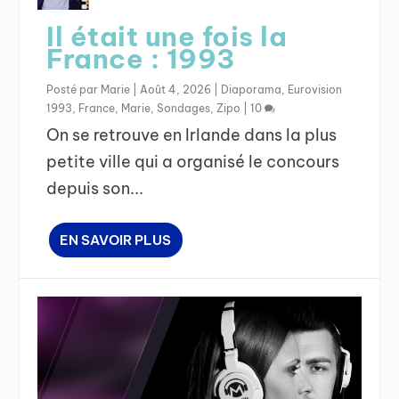
Il était une fois la
France : 1993
Posté par
Marie
|
Août 4, 2026
|
Diaporama
,
Eurovision
1993
,
France
,
Marie
,
Sondages
,
Zipo
|
10
On se retrouve en Irlande dans la plus
petite ville qui a organisé le concours
depuis son...
EN SAVOIR PLUS