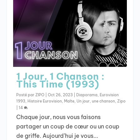
1 Jour, 1 Chanson :
This Time (1993)
Posté par
ZIPO
|
Oct 26, 2023
|
Diaporama
,
Eurovision
1993
,
Histoire Eurovision
,
Malte
,
Un jour, une chanson
,
Zipo
|
14
Chaque jour, nous vous faisons
partager un coup de cœur ou un coup
de griffe. Aujourd’hui je vous...