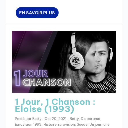
EN SAVOIR PLUS
1 Jour, 1 Chanson :
Eloise (1993)
Posté par
Betty
|
Oct 20, 2021
|
Betty
,
Diaporama
,
Eurovision 1993
,
Histoire Eurovision
,
Suède
,
Un jour, une