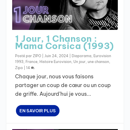
1 Jour, 1 Chanson :
Mama Corsica (1993)
Posté par
ZIPO
|
Juin 24, 2024
|
Diaporama
,
Eurovision
1993
,
France
,
Histoire Eurovision
,
Un jour, une chanson
,
Zipo
|
14
Chaque jour, nous vous faisons
partager un coup de cœur ou un coup
de griffe. Aujourd’hui je vous...
EN SAVOIR PLUS