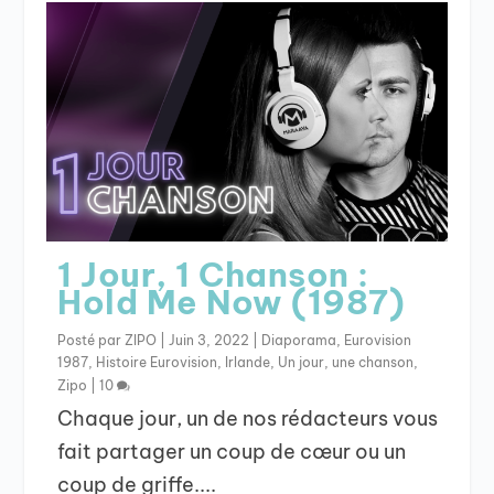
1 Jour, 1 Chanson :
Hold Me Now (1987)
Posté par
ZIPO
|
Juin 3, 2022
|
Diaporama
,
Eurovision
1987
,
Histoire Eurovision
,
Irlande
,
Un jour, une chanson
,
Zipo
|
10
Chaque jour, un de nos rédacteurs vous
fait partager un coup de cœur ou un
coup de griffe....