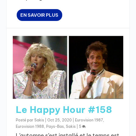
EN SAVOIR PLUS
Le Happy Hour #158
Posté par
Sakis
|
Oct 25, 2020
|
Eurovision 1987
,
Eurovision 1988
,
Pays-Bas
,
Sakis
|
5
L’automne s’est installé et le temps est