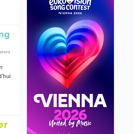
ing
stoire
n
d’hui
er