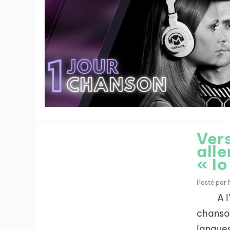
Vers
all
« Io
Posté par
A l’oc
chanson
langues