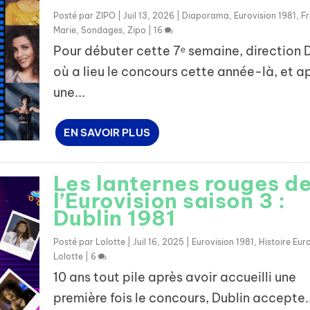
Posté par
ZIPO
|
Juil 13, 2026
|
Diaporama
,
Eurovision 1981
,
F
Marie
,
Sondages
,
Zipo
|
16
Pour débuter cette 7ᵉ semaine, direction 
où a lieu le concours cette année-là, et a
une...
EN SAVOIR PLUS
Les lanternes rouges d
l’Eurovision saison 3 :
Dublin 1981
Posté par
Lolotte
|
Juil 16, 2025
|
Eurovision 1981
,
Histoire Eur
Lolotte
|
6
10 ans tout pile après avoir accueilli une
première fois le concours, Dublin accepte..