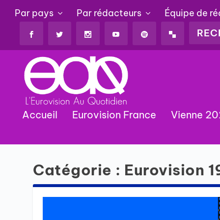
Par pays
Par rédacteurs
Équipe de r
Accueil
Eurovision France
Vienne 2
Catégorie :
Eurovision 1