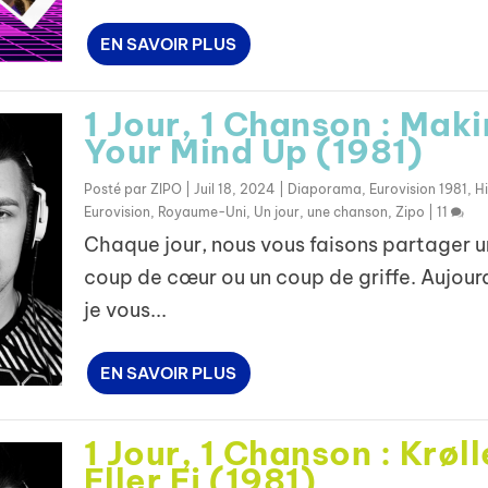
EN SAVOIR PLUS
1 Jour, 1 Chanson : Mak
Your Mind Up (1981)
Posté par
ZIPO
|
Juil 18, 2024
|
Diaporama
,
Eurovision 1981
,
Hi
Eurovision
,
Royaume-Uni
,
Un jour, une chanson
,
Zipo
|
11
Chaque jour, nous vous faisons partager u
coup de cœur ou un coup de griffe. Aujour
je vous...
EN SAVOIR PLUS
1 Jour, 1 Chanson : Krøll
Eller Ej (1981)