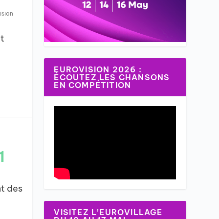
ision
t
EUROVISION 2026 :
ÉCOUTEZ LES CHANSONS
EN COMPÉTITION
1
t des
VISITEZ L’EUROVILLAGE