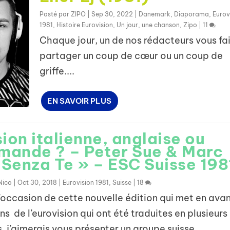
Posté par
ZIPO
|
Sep 30, 2022
|
Danemark
,
Diaporama
,
Eurov
1981
,
Histoire Eurovision
,
Un jour, une chanson
,
Zipo
|
11
Chaque jour, un de nos rédacteurs vous fai
partager un coup de cœur ou un coup de
griffe....
EN SAVOIR PLUS
ion italienne, anglaise ou
emande ? – Peter Sue & Marc
 Senza Te » – ESC Suisse 198
Nico
|
Oct 30, 2018
|
Eurovision 1981
,
Suisse
|
18
casion de cette nouvelle édition qui met en avan
s de l’eurovision qui ont été traduites en plusieurs
. j’aimerais vous présenter un groupe suisse...