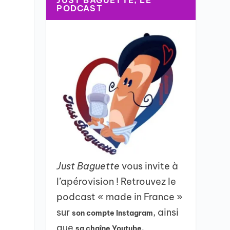
JUST BAGUETTE, LE
PODCAST
Just Baguette
vous invite à
l’apérovision ! Retrouvez le
podcast « made in France »
sur
, ainsi
son compte Instagram
que
sa chaîne Youtube.