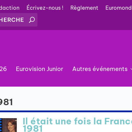
édaction
Écrivez-nous !
Règlement
Euromond
026
Eurovision Junior
Autres événements
981
Il était une fois la Franc
1981