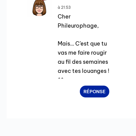
à 21:53
Cher
Phileurophage,
Mais… C’est que tu
vas me faire rougir
au fil des semaines
avec tes louanges !
^^
RÉPONSE