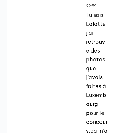
22:59
Tu sais
Lolotte
j’ai
retrouv
é des
photos
que
j’avais
faites à
Luxemb
ourg
pour le
concour
s.ca m’a