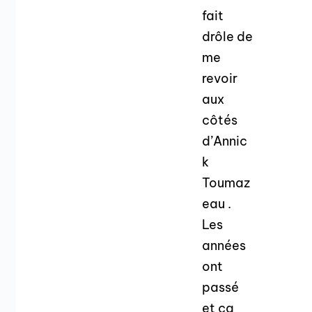
fait
drôle de
me
revoir
aux
côtés
d’Annic
k
Toumaz
eau .
Les
années
ont
passé
et ça