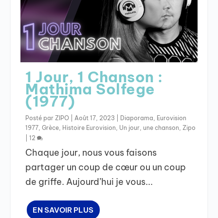
1 Jour, 1 Chanson :
Mathima Solfege
(1977)
Posté par
ZIPO
|
Août 17, 2023
|
Diaporama
,
Eurovision
1977
,
Grèce
,
Histoire Eurovision
,
Un jour, une chanson
,
Zipo
|
12
Chaque jour, nous vous faisons
partager un coup de cœur ou un coup
de griffe. Aujourd’hui je vous...
EN SAVOIR PLUS