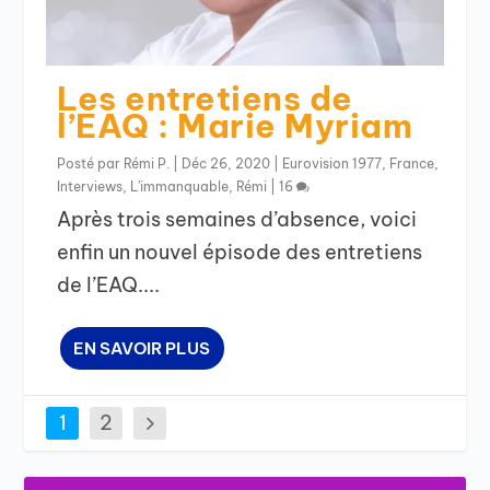
Les entretiens de
l’EAQ : Marie Myriam
Posté par
Rémi P.
|
Déc 26, 2020
|
Eurovision 1977
,
France
,
Interviews
,
L'immanquable
,
Rémi
|
16
Après trois semaines d’absence, voici
enfin un nouvel épisode des entretiens
de l’EAQ....
EN SAVOIR PLUS
1
2