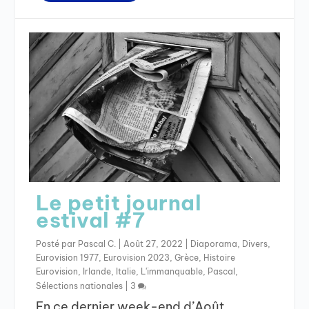
Le petit journal
estival #7
Posté par
Pascal C.
|
Août 27, 2022
|
Diaporama
,
Divers
,
Eurovision 1977
,
Eurovision 2023
,
Grèce
,
Histoire
Eurovision
,
Irlande
,
Italie
,
L'immanquable
,
Pascal
,
Sélections nationales
|
3
En ce dernier week-end d’Août,