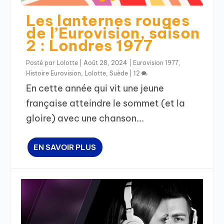
Les lanternes rouges
de l’Eurovision, saison
2 : Londres 1977
Posté par
Lolotte
|
Août 28, 2024
|
Eurovision 1977
,
Histoire Eurovision
,
Lolotte
,
Suède
|
12
En cette année qui vit une jeune
française atteindre le sommet (et la
gloire) avec une chanson...
EN SAVOIR PLUS