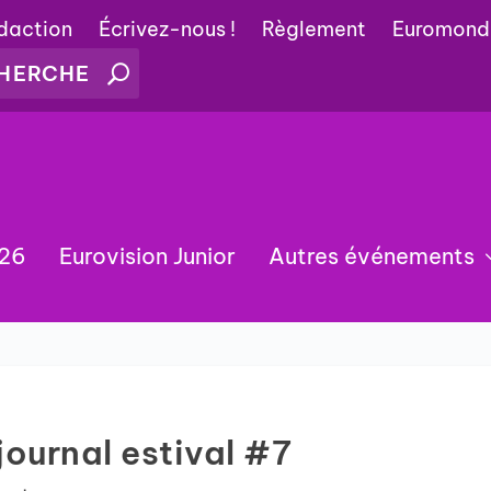
édaction
Écrivez-nous !
Règlement
Euromond
026
Eurovision Junior
Autres événements
 journal estival #7