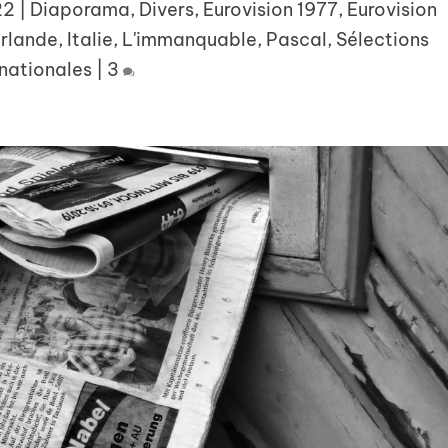
22
|
Diaporama
,
Divers
,
Eurovision 1977
,
Eurovision
Irlande
,
Italie
,
L'immanquable
,
Pascal
,
Sélections
nationales
|
3