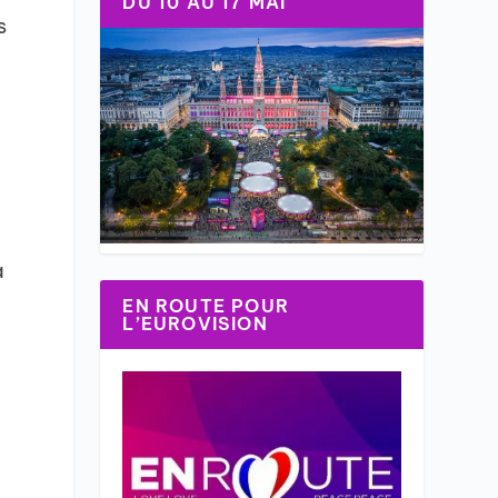
DU 10 AU 17 MAI
s
a
EN ROUTE POUR
L’EUROVISION