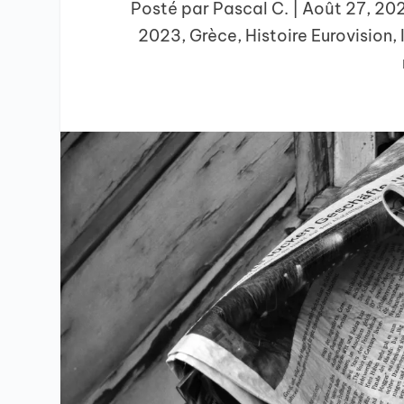
Posté par
Pascal C.
|
Août 27, 20
2023
,
Grèce
,
Histoire Eurovision
,