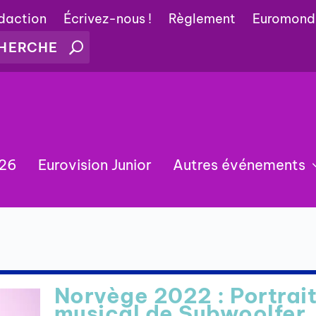
édaction
Écrivez-nous !
Règlement
Euromond
026
Eurovision Junior
Autres événements
Norvège 2022 : Portrai
musical de Subwoolfer