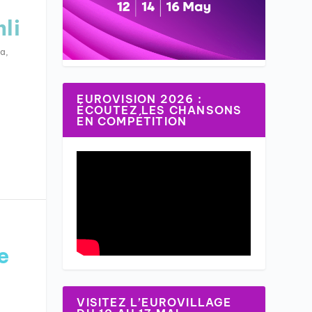
li
ma
,
EUROVISION 2026 :
ÉCOUTEZ LES CHANSONS
EN COMPÉTITION
e
VISITEZ L’EUROVILLAGE