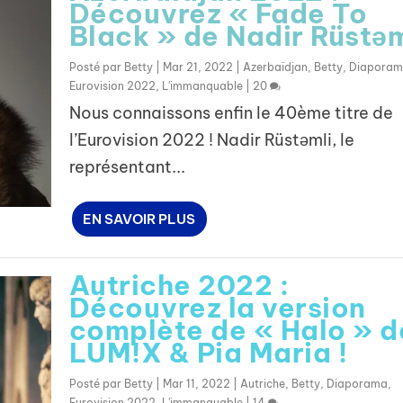
Découvrez « Fade To
Black » de Nadir Rüstəm
Posté par
Betty
|
Mar 21, 2022
|
Azerbaïdjan
,
Betty
,
Diapora
Eurovision 2022
,
L'immanquable
|
20
Nous connaissons enfin le 40ème titre de
l’Eurovision 2022 ! Nadir Rüstəmli, le
représentant...
EN SAVOIR PLUS
Autriche 2022 :
Découvrez la version
complète de « Halo » d
LUM!X & Pia Maria !
Posté par
Betty
|
Mar 11, 2022
|
Autriche
,
Betty
,
Diaporama
,
Eurovision 2022
,
L'immanquable
|
14