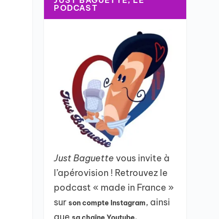
JUST BAGUETTE, LE
PODCAST
Just Baguette
vous invite à
l’apérovision ! Retrouvez le
podcast « made in France »
sur
, ainsi
son compte Instagram
que
sa chaîne Youtube.