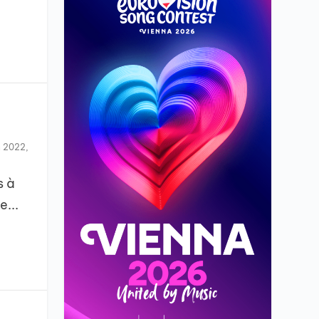
n 2022
,
s à
e...