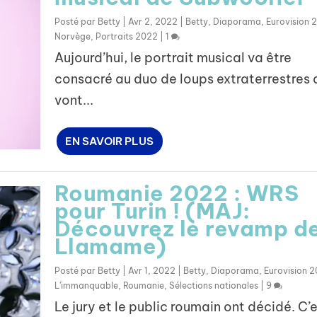
Posté par
Betty
|
Avr 2, 2022
|
Betty
,
Diaporama
,
Eurovision 
Norvège
,
Portraits 2022
|
1
Aujourd’hui, le portrait musical va être
consacré au duo de loups extraterrestres 
vont...
EN SAVOIR PLUS
Roumanie 2022 : WRS
pour Turin ! (MAJ:
Découvrez le revamp d
Llamame)
Posté par
Betty
|
Avr 1, 2022
|
Betty
,
Diaporama
,
Eurovision 
L'immanquable
,
Roumanie
,
Sélections nationales
|
9
Le jury et le public roumain ont décidé. C’