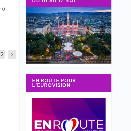
DU 10 AU 17 MAI
» a
82
EN ROUTE POUR
L’EUROVISION