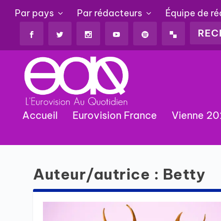
Par pays
Par rédacteurs
Équipe de r
Accueil
Eurovision France
Vienne 2
Auteur/autrice :
Betty