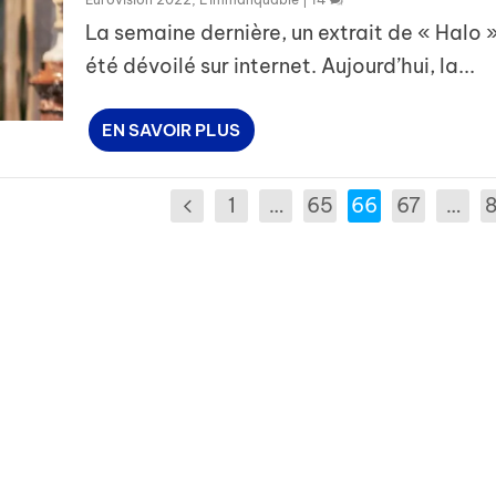
La semaine dernière, un extrait de « Halo 
été dévoilé sur internet. Aujourd’hui, la...
EN SAVOIR PLUS
1
…
65
66
67
…