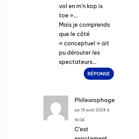
vol en m’n kop is
toe »…
Mais je comprends
que le côté
« conceptuel » ait
pu dérouter les
spectateurs…
RÉPONSE
Phileurophage
sur 15 août 2024 à
16:04
C’est
exactement