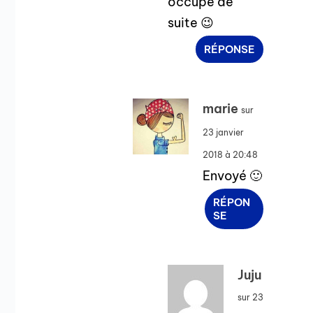
occupe de
suite 😉
RÉPONSE
marie
sur
23 janvier
2018 à 20:48
Envoyé 🙂
RÉPON
SE
Juju
sur 23