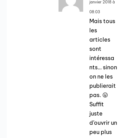
janvier 2018 à
08:03
Mais tous
les
articles
sont
intéressa
nts… sinon
on ne les
publierait
pas. 😛
Suffit
juste
d’ouvrir un
peu plus