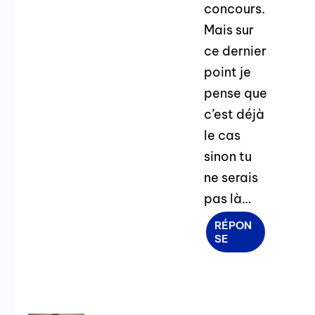
concours.
Mais sur
ce dernier
point je
pense que
c’est déjà
le cas
sinon tu
ne serais
pas là…
RÉPON
SE