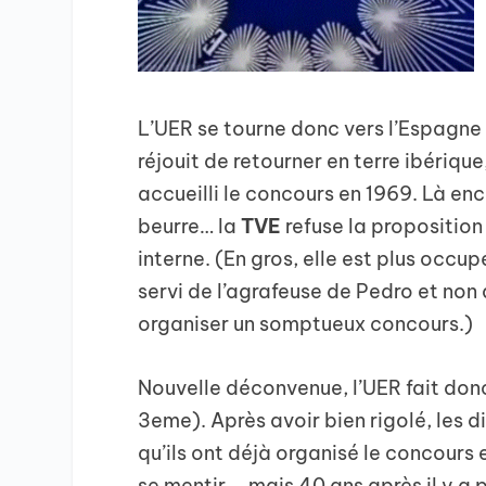
L’UER se tourne donc vers l’Espagne 
réjouit de retourner en terre ibériqu
accueilli le concours en 1969. Là enc
beurre… la
TVE
refuse la proposition
interne. (En gros, elle est plus occup
servi de l’agrafeuse de Pedro et non 
organiser un somptueux concours.)
Nouvelle déconvenue, l’UER fait don
3eme). Après avoir bien rigolé, les 
qu’ils ont déjà organisé le concours 
se mentir… mais 40 ans après il y a p