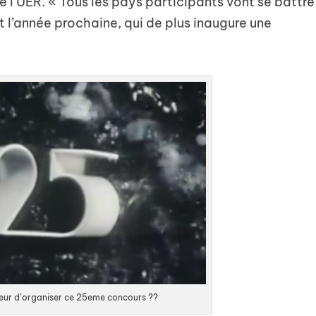
 l’UER. « Tous les pays participants vont se battre
t l’année prochaine, qui de plus inaugure une
neur d’organiser ce 25eme concours ??