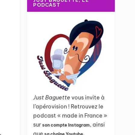
JUST BAGUETTE, LE
PODCAST
Just Baguette
vous invite à
l’apérovision ! Retrouvez le
podcast « made in France »
sur
, ainsi
son compte Instagram
que
sa chaîne Youtube.