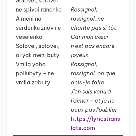
Solovei, solovei
ne spivai ranenko
Rossignol,
A meni na
rossignol, ne
serdenku znov ne
chante pas si tôt
veselenko
Car mon cœur
Solovei, solovei,
n’est pas encore
oi yak meni buty
joyeux
Vmila yoho
Rossignol,
poliubyty – ne
rossignol, oh que
vmila zabuty
dois-je faire
J’en suis venu à
l’aimer – et je ne
peux pas l’oublier
https://lyricstrans
late.com