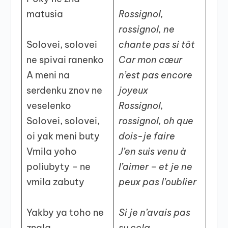
matusia
Rossignol,
rossignol, ne
Solovei, solovei
chante pas si tôt
ne spivai ranenko
Car mon cœur
A meni na
n’est pas encore
serdenku znov ne
joyeux
veselenko
Rossignol,
Solovei, solovei,
rossignol, oh que
oi yak meni buty
dois-je faire
Vmila yoho
J’en suis venu à
poliubyty – ne
l’aimer – et je ne
vmila zabuty
peux pas l’oublier
Yakby ya toho ne
Si je n’avais pas
znala
su cela