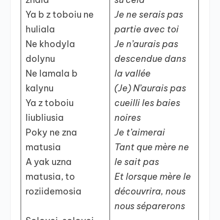
Ya b z toboiu ne
Je ne serais pas
huliala
partie avec toi
Ne khodyla
Je n’aurais pas
dolynu
descendue dans
Ne lamala b
la vallée
kalynu
(Je) N’aurais pas
Ya z toboiu
cueilli les baies
liubliusia
noires
Poky ne zna
Je t’aimerai
matusia
Tant que mère ne
A yak uzna
le sait pas
matusia, to
Et lorsque mère le
roziidemosia
découvrira, nous
nous séparerons