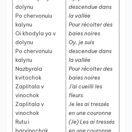
dolynu
descendue dans
Po chervonuiu
la vallée
kalynu
Pour récolter des
Oi khodyla ya v
baies noires
dolynu
Oy, je suis
Po chervonuiu
descendue dans
kalynu
la vallée
Nazbyrala
Pour récolter des
kvitochok
baies noires
Zaplitala v
J’ai cueilli les
vinochok
fleurs
Zaplitala v
Je les ai tressés
vinochok
en une couronne
Rutu i
(Je) Les ai tressés
barvinochok
en une couronne