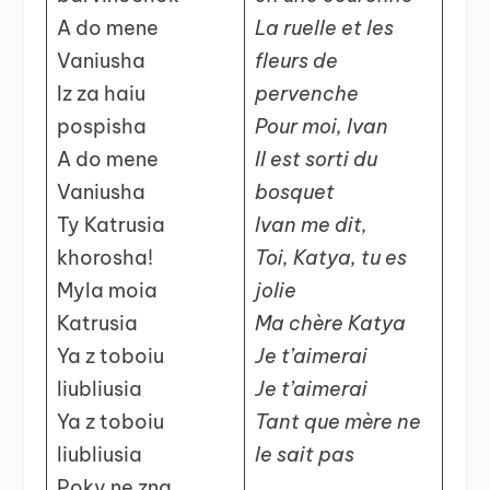
A do mene
La ruelle et les
Vaniusha
fleurs de
Iz za haiu
pervenche
pospisha
Pour moi, Ivan
A do mene
Il est sorti du
Vaniusha
bosquet
Ty Katrusia
Ivan me dit,
khorosha!
Toi, Katya, tu es
Myla moia
jolie
Katrusia
Ma chère Katya
Ya z toboiu
Je t’aimerai
liubliusia
Je t’aimerai
Ya z toboiu
Tant que mère ne
liubliusia
le sait pas
Poky ne zna