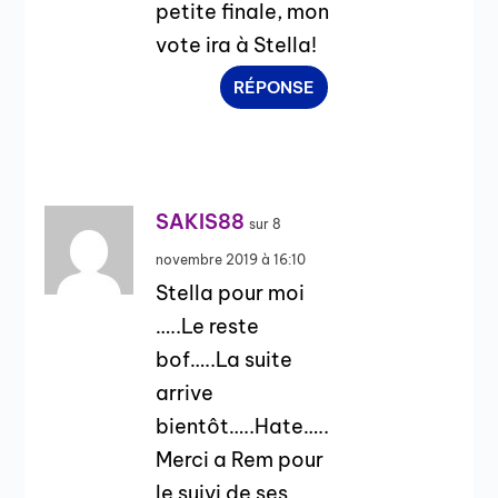
petite finale, mon
vote ira à Stella!
RÉPONSE
SAKIS88
sur 8
novembre 2019 à 16:10
Stella pour moi
…..Le reste
bof…..La suite
arrive
bientôt…..Hate…..
Merci a Rem pour
le suivi de ses