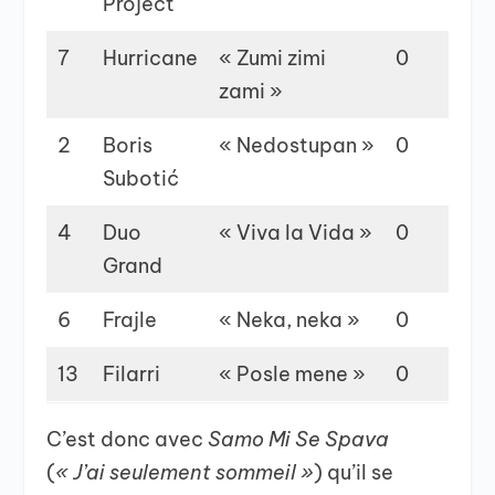
Project
7
Hurricane
« Zumi zimi
0
1
zami »
2
Boris
« Nedostupan »
0
0
Subotić
4
Duo
« Viva la Vida »
0
0
Grand
6
Frajle
« Neka, neka »
0
0
13
Filarri
« Posle mene »
0
0
C’est donc avec
Samo Mi Se Spava
(
« J’ai seulement sommeil »
) qu’il se