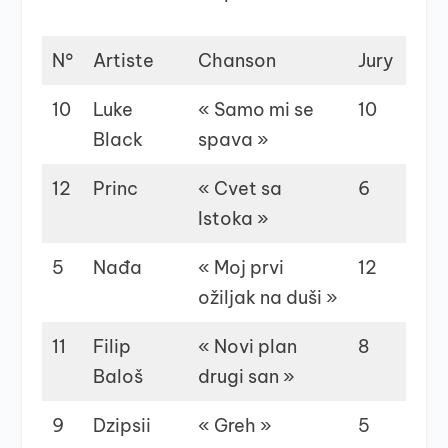
N°
Artiste
Chanson
Jury
P
10
Luke
« Samo mi se
10
1
Black
spava »
12
Princ
« Cvet sa
6
1
Istoka »
5
Nađa
« Moj prvi
12
6
ožiljak na duši »
11
Filip
« Novi plan
8
7
Baloš
drugi san »
9
Dzipsii
« Greh »
5
8