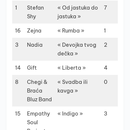
1
Stefan
« Od jastuka do
7
4
Shy
jastuka »
16
Zejna
« Rumba »
1
5
3
Nadia
« Devojka tvog
2
2
dečka »
14
Gift
« Liberta »
4
0
8
Chegi &
« Svadba ili
0
3
Braća
kavga »
Bluz Band
15
Empathy
« Indigo »
3
0
Soul