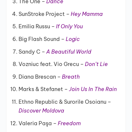
The One –
Dance
SunStroke Project –
Hey Mamma
Emilia Russu –
If Only You
Big Flash Sound –
Logic
Sandy C –
A Beautiful World
Vozniuc feat. Vio Grecu –
Don’t Lie
Diana Brescan –
Breath
Marks & Stefanet –
Join Us In The Rain
Ethno Republic & Surorile Osoianu –
Discover Moldova
Valeria Paşa –
Freedom