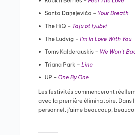
Rock’n’Berries –
Feel The Love
Santa Daņeļeviča –
Your Breath
The HiQ –
Taju ot lyubvi
The Ludvig –
I’m In Love With You
Toms Kalderauskis –
We Won’t Ba
Triana Park –
Line
UP –
One By One
Les festivités commenceront réellem
avec la première éliminatoire. Dans l’
personnel, j’aime beaucoup, beaucou