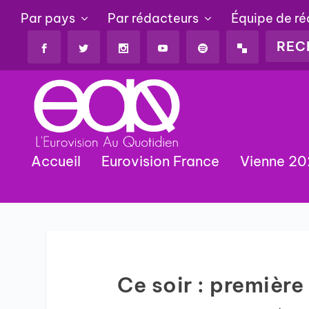
Par pays
Par rédacteurs
Équipe de r
Accueil
Eurovision France
Vienne 2
Ce soir : premièr