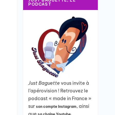
JUST BAGUETTE, LE
PODCAST
Just Baguette
vous invite à
l’apérovision ! Retrouvez le
podcast « made in France »
sur
, ainsi
son compte Instagram
que
sa chaîne Youtube.