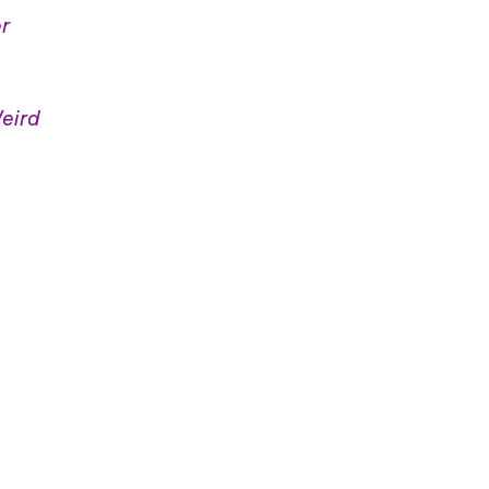
r
Weird