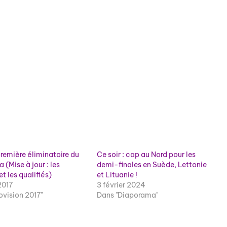
première éliminatoire du
Ce soir : cap au Nord pour les
 (Mise à jour : les
demi-finales en Suède, Lettonie
et les qualifiés)
et Lituanie !
2017
3 février 2024
ovision 2017"
Dans "Diaporama"