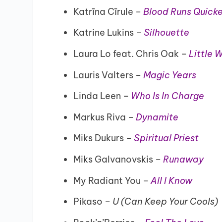
Katrīna Cīrule –
Blood Runs Quicke
Katrine Lukins –
Silhouette
Laura Lo feat. Chris Oak –
Little 
Lauris Valters –
Magic Years
Linda Leen –
Who Is In Charge
Markus Riva –
Dynamite
Miks Dukurs –
Spiritual Priest
Miks Galvanovskis –
Runaway
My Radiant You –
All I Know
Pikaso –
U (Can Keep Your Cools)