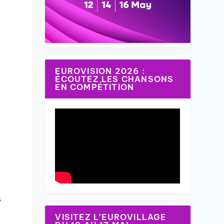
EUROVISION 2026 :
ÉCOUTEZ LES CHANSONS
EN COMPÉTITION
s
c
VISITEZ L’EUROVILLAGE