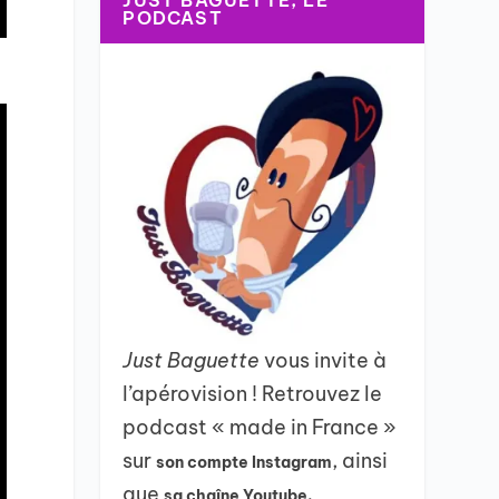
JUST BAGUETTE, LE
PODCAST
Just Baguette
vous invite à
l’apérovision ! Retrouvez le
podcast « made in France »
sur
, ainsi
son compte Instagram
que
sa chaîne Youtube.