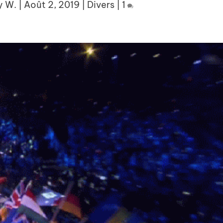
y W.
|
Août 2, 2019
|
Divers
|
1