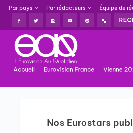
Par pays
Par rédacteurs
Équipe de r
Accueil
Eurovision France
Vienne 2
Nos Eurostars pub