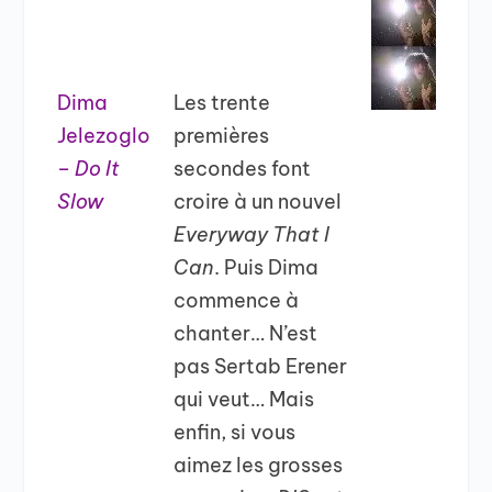
Dima
Les trente
Jelezoglo
premières
–
Do It
secondes font
Slow
croire à un nouvel
Everyway That I
Can
. Puis Dima
commence à
chanter… N’est
pas Sertab Erener
qui veut… Mais
enfin, si vous
aimez les grosses