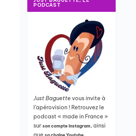
JUST BAGUETTE, LE
PODCAST
Just Baguette
vous invite à
l’apérovision ! Retrouvez le
podcast « made in France »
sur
, ainsi
son compte Instagram
que
sa chaîne Youtube.