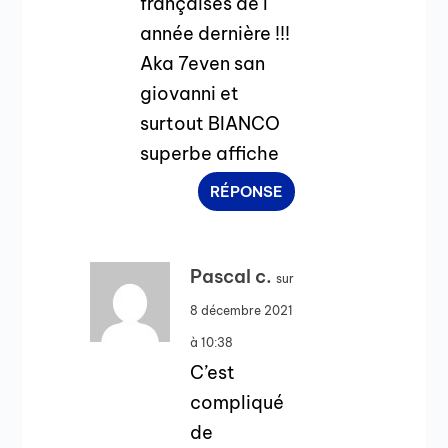
françaises de l
année dernière !!!
Aka 7even san
giovanni et
surtout BIANCO
superbe affiche
RÉPONSE
Pascal c.
sur
8 décembre 2021
à 10:38
C’est
compliqué
de