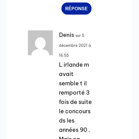
RÉPONSE
Denis
sur 5
décembre 2021 à
16:55
L irlande m
avait
semble t il
remporté 3
fois de suite
le concours
ds les
années 90 .