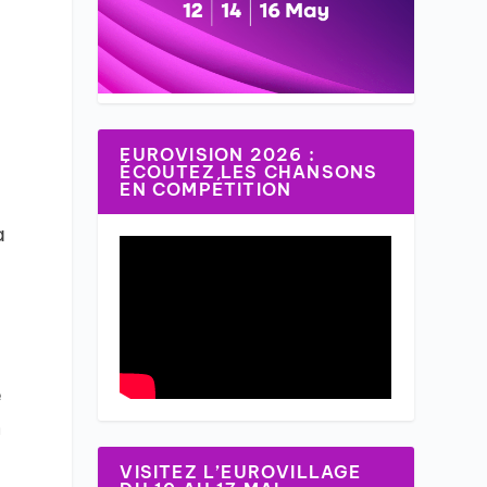
EUROVISION 2026 :
ÉCOUTEZ LES CHANSONS
EN COMPÉTITION
à
e
n
VISITEZ L’EUROVILLAGE