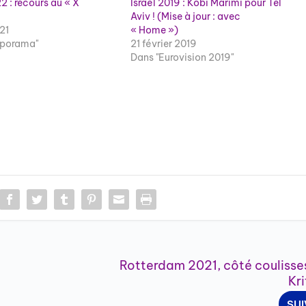
2 : recours au « X
Israël 2019 : Kobi Marimi pour Tel
Aviv ! (Mise à jour : avec
21
« Home »)
aporama"
21 février 2019
Dans "Eurovision 2019"
Rotterdam 2021, côté coulisses
Kri
SU