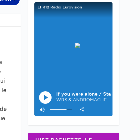
e
e
ui
 le
 de
que