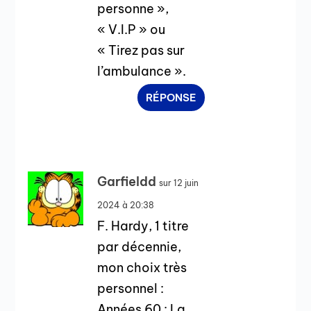
personne »,
« V.I.P » ou
« Tirez pas sur
l’ambulance ».
RÉPONSE
Garfieldd
sur 12 juin
2024 à 20:38
F. Hardy, 1 titre
par décennie,
mon choix très
personnel :
Années 60 : La