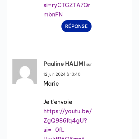
si=ryCTGZTA7Qr
mbnFN
RÉPONSE
Pauline HALIMI
sur
12 juin 2024 à 13:40
Marie
Je t’envoie
https://youtu.be/
ZgQ986fq4gU?
si=-0fL-