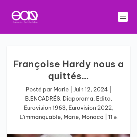
Françoise Hardy nous a
quittés…
Posté par
Marie
|
Juin 12, 2024
|
B.ENCADRÉS
,
Diaporama
,
Edito
,
Eurovision 1963
,
Eurovision 2022
,
L'immanquable
,
Marie
,
Monaco
|
11