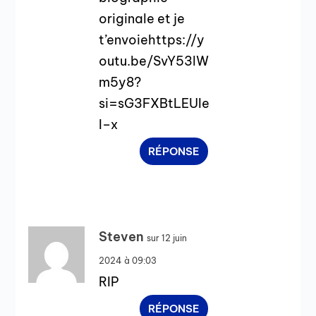
originale et je
t’envoiehttps://y
outu.be/SvY53lW
m5y8?
si=sG3FXBtLEUIe
I–x
RÉPONSE
Steven
sur 12 juin
2024 à 09:03
RIP
RÉPONSE