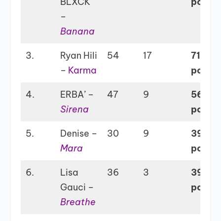
BLXCK
points
–
Banana
3.
Ryan Hili
54
17
71
–
Karma
points
4.
ERBA’ –
47
9
56
Sirena
points
5.
Denise –
30
9
39
Mara
points
6.
Lisa
36
3
39
Gauci –
points
Breathe