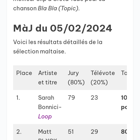
chanson
Bla Bla (Topic)
.
MàJ du 05/02/2024
Voici les résultats détaillés de la
sélection maltaise.
Place
Artiste
Jury
Télévote
Total
et titre
(80%)
(20%)
1.
Sarah
79
23
102
Bonnici-
points
Loop
2.
Matt
51
29
80