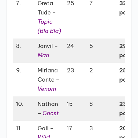
7.
Greta
25
7
32
Tude –
points
Topic
(Bla Bla)
8.
Janvil –
24
5
29
Man
points
9.
Miriana
23
2
25
Conte –
points
Venom
10.
Nathan
15
8
23
–
Ghost
points
11.
Gail –
17
3
20
Wild
points