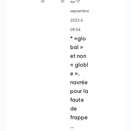
sur 17
septembre
2023 à
09:54
* »glo
bal »
et non
« globl
e »,
navrée
pour la
faute
de
frappe
…