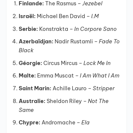
Finlande:
The Rasmus –
Jezebel
Israël:
Michael Ben David –
I.M
Serbie:
Konstrakta –
In Corpore Sano
Azerbaïdjan:
Nadir Rustamli –
Fade To
Black
Géorgie:
Circus Mircus –
Lock Me In
Malte:
Emma Muscat –
I Am What I Am
Saint Marin:
Achille Lauro –
Stripper
Australie:
Sheldon Riley –
Not The
Same
Chypre:
Andromache –
Ela