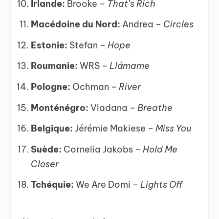
Irlande:
Brooke –
That’s Rich
Macédoine du Nord:
Andrea –
Circles
Estonie:
Stefan –
Hope
Roumanie:
WRS –
Llámame
Pologne:
Ochman –
River
Monténégro:
Vladana –
Breathe
Belgique:
Jérémie Makiese –
Miss You
Suède:
Cornelia Jakobs –
Hold Me
Closer
Tchéquie:
We Are Domi –
Lights Off