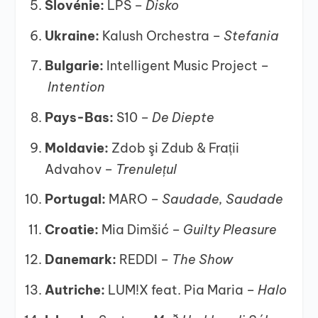
Slovénie:
LPS –
Disko
Ukraine:
Kalush Orchestra –
Stefania
Bulgarie:
Intelligent Music Project –
Intention
Pays-Bas:
S10 –
De Diepte
Moldavie:
Zdob şi Zdub & Frații
Advahov –
Trenulețul
Portugal:
MARO –
Saudade, Saudade
Croatie:
Mia Dimšić –
Guilty Pleasure
Danemark:
REDDI –
The Show
Autriche:
LUM!X feat. Pia Maria –
Halo