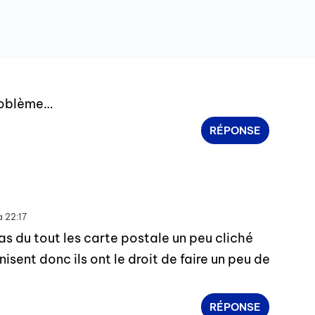
roblème…
RÉPONSE
à 22:17
s du tout les carte postale un peu cliché
anisent donc ils ont le droit de faire un peu de
RÉPONSE