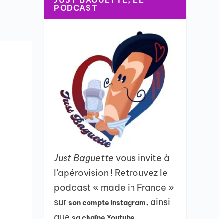
JUST BAGUETTE, LE
PODCAST
Just Baguette
vous invite à
l’apérovision ! Retrouvez le
podcast « made in France »
sur
, ainsi
son compte Instagram
que
sa chaîne Youtube.