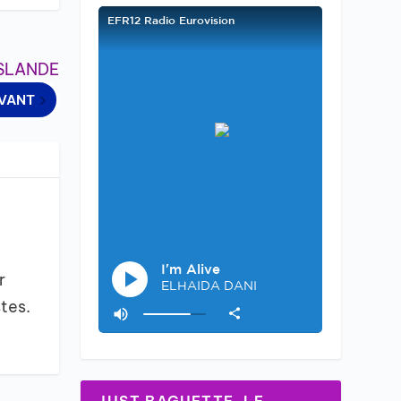
ISLANDE
IVANT
r
tes.