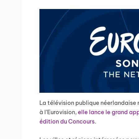
La télévision publique néerlandaise 
à l’Eurovision,
elle lance le grand ap
édition du Concours
.