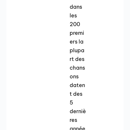
dans
les
200
premi
ers la
plupa
rt des
chans
ons
daten
t des
5
derniè
res
année