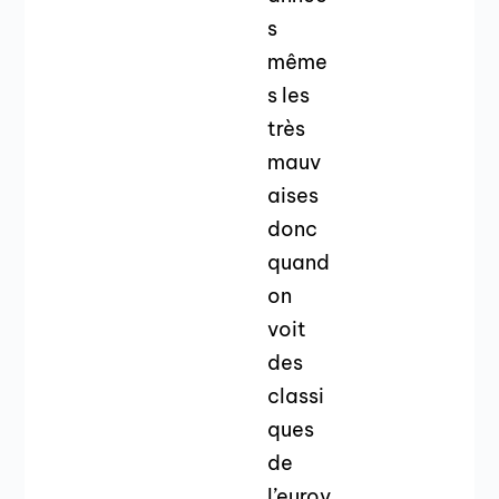
s
même
s les
très
mauv
aises
donc
quand
on
voit
des
classi
ques
de
l’eurov