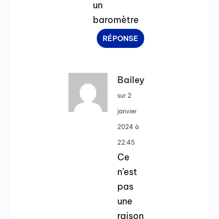
un
baromètre
RÉPONSE
Bailey
sur 2
janvier
2024 à
22:45
Ce
n’est
pas
une
raison