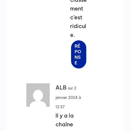
ment
c’est
ridicul
e.
RÉ
PO
NS
E
ALB
sur 2
janvier 2024 à
12:37
Il y a la
chaîne