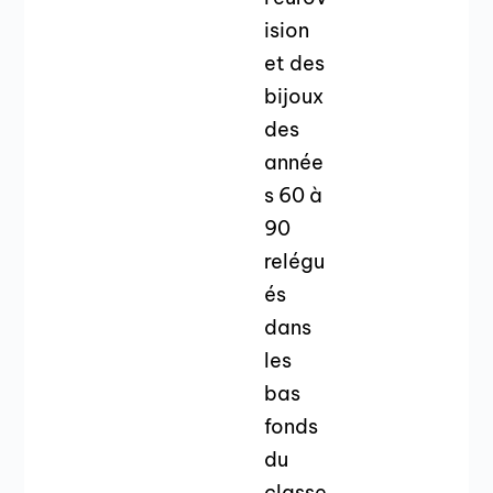
ision
et des
bijoux
des
année
s 60 à
90
relégu
és
dans
les
bas
fonds
du
classe