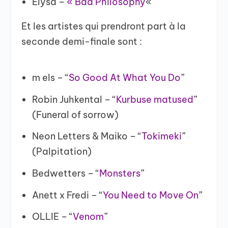
Elysa –
« Bad Philosophy
«
Et les artistes qui prendront part à la
seconde demi-finale sont :
m els – “
So Good At What You Do
”
Robin Juhkental – “
Kurbuse matused
”
(Funeral of sorrow)
Neon Letters & Maiko – “
Tokimeki
”
(Palpitation)
Bedwetters – “
Monsters
”
Anett x Fredi – “
You Need to Move On
”
OLLIE – “
Venom
”