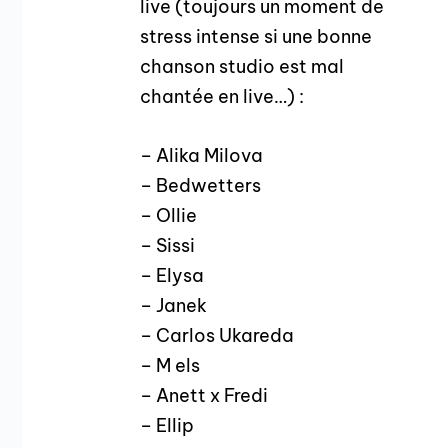
live (toujours un moment de
stress intense si une bonne
chanson studio est mal
chantée en live…) :
– Alika Milova
– Bedwetters
– Ollie
– Sissi
– Elysa
– Janek
– Carlos Ukareda
– M els
– Anett x Fredi
– Ellip