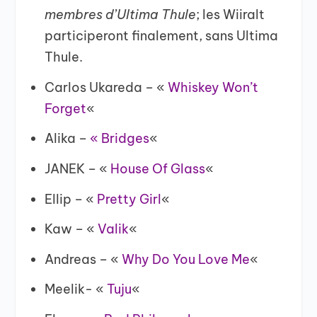
membres d’Ultima Thule
; les Wiiralt
participeront finalement, sans Ultima
Thule.
Carlos Ukareda – «
Whiskey Won’t
Forget
«
Alika –
« Bridges
«
JANEK – «
House Of Glass
«
Ellip – «
Pretty Girl
«
Kaw – «
Valik
«
Andreas – «
Why Do You Love Me
«
Meelik- «
Tuju
«