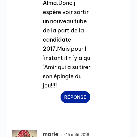
Alma.Donc j
espère voir sortir
un nouveau tube
de la part de la
candidate
2017.Mais pour l
´instant il n ´y a qu
´Amir qui a su tirer
son épingle du
jeu!!!!
RÉPONSE
marie
sur 15 août 2018