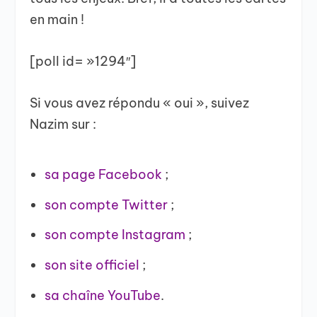
en main !
[poll id= »1294″]
Si vous avez répondu « oui », suivez
Nazim sur :
sa page Facebook
;
son compte Twitter
;
son compte Instagram
;
son site officiel
;
sa chaîne YouTube
.