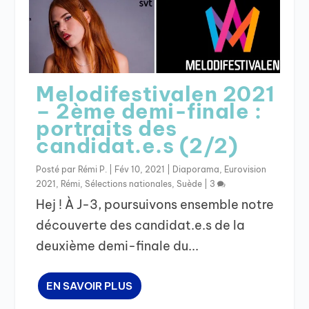
Melodifestivalen 2021
– 2ème demi-finale :
portraits des
candidat.e.s (2/2)
Posté par
Rémi P.
|
Fév 10, 2021
|
Diaporama
,
Eurovision
2021
,
Rémi
,
Sélections nationales
,
Suède
|
3
Hej ! À J-3, poursuivons ensemble notre
découverte des candidat.e.s de la
deuxième demi-finale du...
EN SAVOIR PLUS