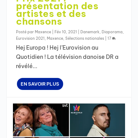
présentation des
artistes et des
chansons
Posté par
Maxence
|
Fév 10, 2021
|
Danemark
,
Diaporama
,
Eurovision 2021
,
Maxence
,
Sélections nationales
|
17
Hej Europa ! Hej l’Eurovision au
Quotidien ! La télévision danoise DR a
révélé...
EN SAVOIR PLUS