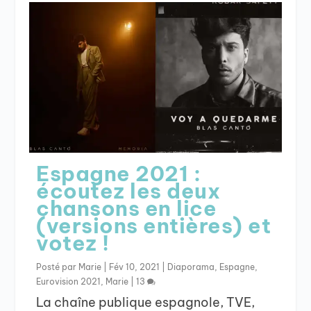
Espagne 2021 :
écoutez les deux
chansons en lice
(versions entières) et
votez !
Posté par
Marie
|
Fév 10, 2021
|
Diaporama
,
Espagne
,
Eurovision 2021
,
Marie
|
13
La chaîne publique espagnole, TVE,