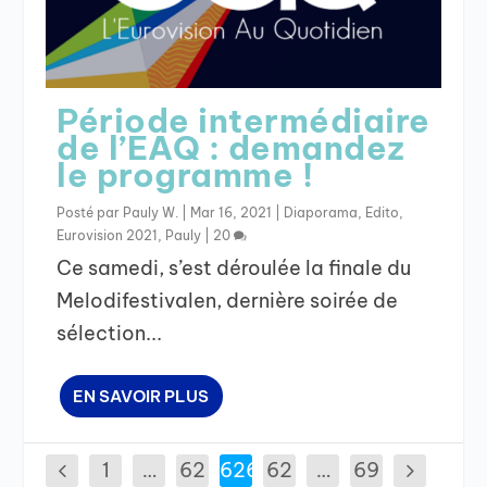
Période intermédiaire
de l’EAQ : demandez
le programme !
Posté par
Pauly W.
|
Mar 16, 2021
|
Diaporama
,
Edito
,
Eurovision 2021
,
Pauly
|
20
Ce samedi, s’est déroulée la finale du
Melodifestivalen, dernière soirée de
sélection...
EN SAVOIR PLUS
1
…
62
626
62
…
69