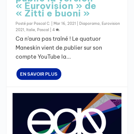
« Eurovision » de
« Zitti e buoni »
Posté par
Pascal C.
|
Mar 16, 2021
|
Diaporama
,
Eurovision
2021
,
Italie
,
Pascal
|
4
Ca n’aura pas traîné ! Le quatuor
Maneskin vient de.publier sur son
compte YouTube la...
EN SAVOIR PLUS