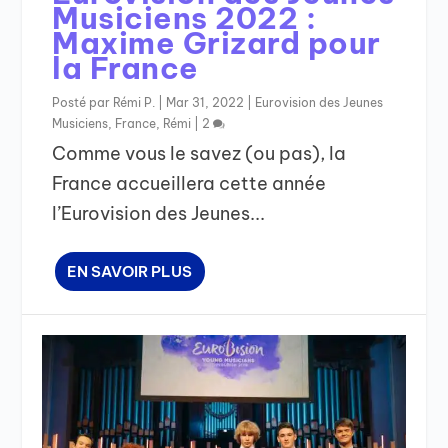
Musiciens 2022 :
Maxime Grizard pour
la France
Posté par
Rémi P.
|
Mar 31, 2022
|
Eurovision des Jeunes
Musiciens
,
France
,
Rémi
|
2
Comme vous le savez (ou pas), la
France accueillera cette année
l’Eurovision des Jeunes...
EN SAVOIR PLUS