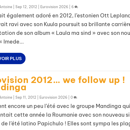
Antoine
|
Sep 12, 2012
|
Eurovision 2026
|
6
ait également adoré en 2012, l’estonien Ott Leplan
ait ravi avec son Kuula poursuit sa brillante carrièr
itation de son album « Laula ma sind » avec son no
 « Imede...
VOIR PLUS
vision 2012… we follow up !
dinga
Antoine
|
Sep 11, 2012
|
Eurovision 2026
|
0
ent encore un peu l’été avec le groupe Mandinga qu
ntait cette année la Roumanie avec son nouveau si
 de l’été latino Papichulo ! Elles sont sympa les pl