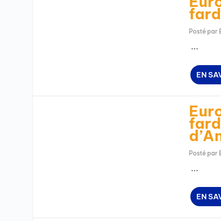
Euro
fard
Posté par
...
EN SA
Euro
fard
d’A
Posté par
...
EN SA