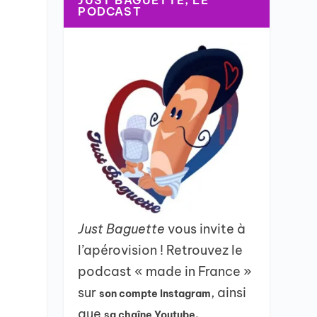
JUST BAGUETTE, LE
PODCAST
Just Baguette
vous invite à
l’apérovision ! Retrouvez le
podcast « made in France »
sur
, ainsi
son compte Instagram
que
sa chaîne Youtube.