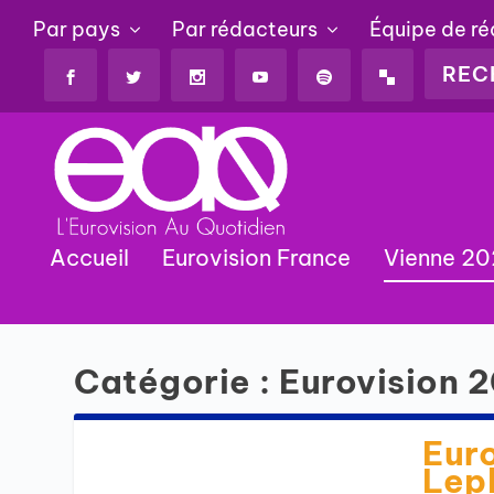
Par pays
Par rédacteurs
Équipe de r
Accueil
Eurovision France
Vienne 2
Catégorie :
Eurovision 
Euro
Lep