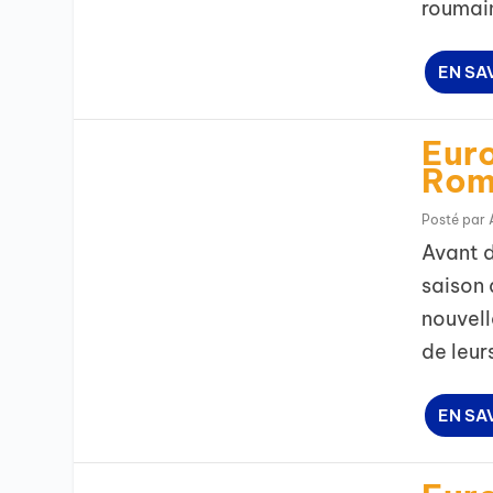
roumain
EN SA
Euro
Rom
Posté par
Avant 
saison 
nouvell
de leur
EN SA