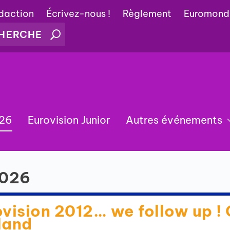
édaction
Écrivez-nous !
Règlement
Euromond
026
Eurovision Junior
Autres événements
2026
vision 2012… we follow up ! 
land