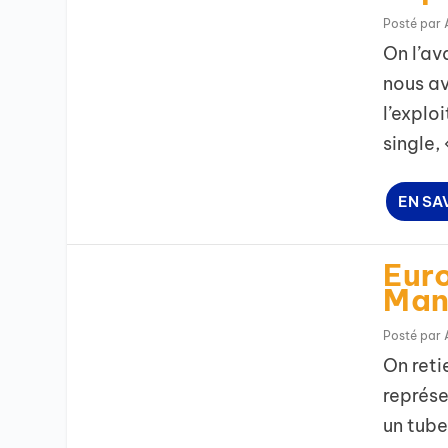
Posté par
On l’av
nous av
l’explo
single,
EN SA
Euro
Man
Posté par
On reti
représe
un tube