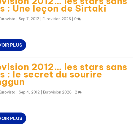
vision 2012… les stars sans
s : Une leçon de Sirtaki
Eurovista
|
Sep 7, 2012
|
Eurovision 2026
|
0
VOIR PLUS
vision 2012… les stars sans
s : le secret du sourire
nggun
Eurovista
|
Sep 4, 2012
|
Eurovision 2026
|
2
VOIR PLUS