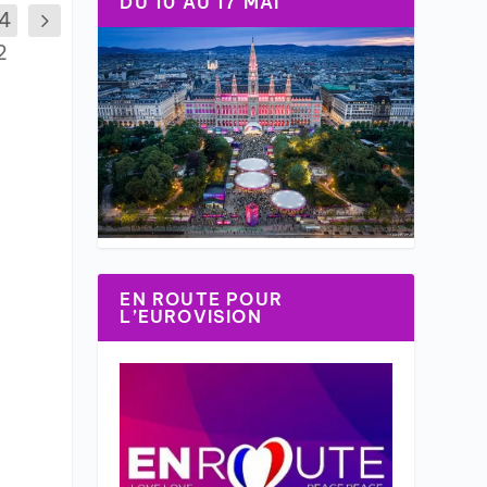
DU 10 AU 17 MAI
14
2
EN ROUTE POUR
L’EUROVISION