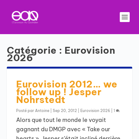
Catégorie :
Eurovision
2026
Eurovision 2012… we
follow up ! Jesper
Nohrstedt
Posté par
Antoine
|
Sep 20, 2012
|
Eurovision 2026
|
1
Alors que tout le monde le voyait
gagnant du DMGP avec « Take our
hearts », Jesper s’était incliné derrière