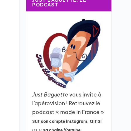
JUST BAGUETTE, LE
PODCAST
Just Baguette
vous invite à
l’apérovision ! Retrouvez le
podcast « made in France »
sur
, ainsi
son compte Instagram
que
sa chaîne Youtube.