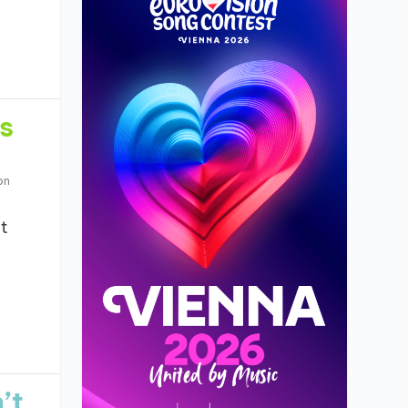
s
on
t
’t