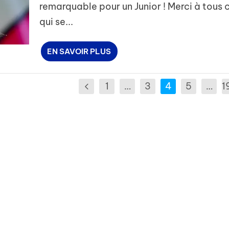
remarquable pour un Junior ! Merci à tous 
qui se...
EN SAVOIR PLUS
1
…
3
4
5
…
1