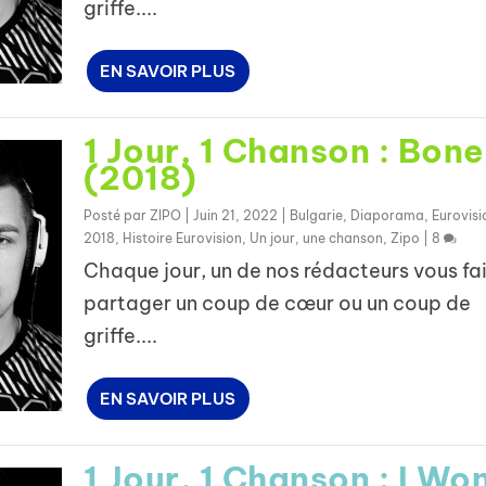
griffe....
EN SAVOIR PLUS
1 Jour, 1 Chanson : Bone
(2018)
Posté par
ZIPO
|
Juin 21, 2022
|
Bulgarie
,
Diaporama
,
Eurovisi
2018
,
Histoire Eurovision
,
Un jour, une chanson
,
Zipo
|
8
Chaque jour, un de nos rédacteurs vous fai
partager un coup de cœur ou un coup de
griffe....
EN SAVOIR PLUS
1 Jour, 1 Chanson : I Won