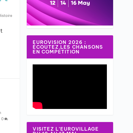
Histoire
t
EUROVISION 2026 :
ÉCOUTEZ LES CHANSONS
EN COMPÉTITION
n
|
0
VISITEZ L’EUROVILLAGE