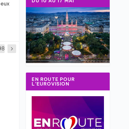
DU 10 AU 17 MAI
ceux
98
EN ROUTE POUR
L’EUROVISION