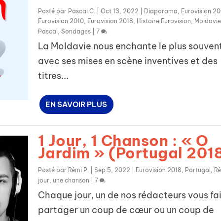
Posté par
Pascal C.
|
Oct 13, 2022
|
Diaporama
,
Eurovision 2
Eurovision 2010
,
Eurovision 2018
,
Histoire Eurovision
,
Moldavie
Pascal
,
Sondages
|
7
La Moldavie nous enchante le plus souven
avec ses mises en scène inventives et des
titres...
EN SAVOIR PLUS
1 Jour, 1 Chanson : « O
Jardim » (Portugal 201
Posté par
Rémi P.
|
Sep 5, 2022
|
Eurovision 2018
,
Portugal
,
Ré
jour, une chanson
|
7
Chaque jour, un de nos rédacteurs vous fai
partager un coup de cœur ou un coup de