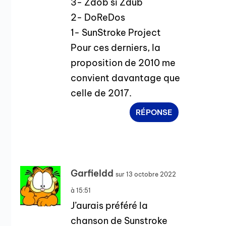
3- Zdob si Zdub
2- DoReDos
1- SunStroke Project
Pour ces derniers, la
proposition de 2010 me
convient davantage que
celle de 2017.
RÉPONSE
Garfieldd
sur 13 octobre 2022
à 15:51
J’aurais préféré la
chanson de Sunstroke