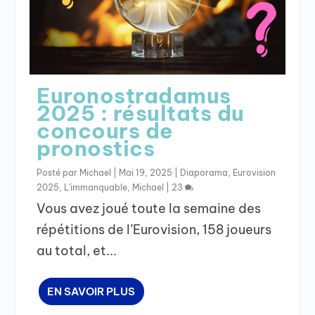
Euronostradamus
2025 : résultats du
concours de
pronostics
Posté par
Michael
|
Mai 19, 2025
|
Diaporama
,
Eurovision
2025
,
L'immanquable
,
Michael
|
23
Vous avez joué toute la semaine des
répétitions de l’Eurovision, 158 joueurs
au total, et...
EN SAVOIR PLUS