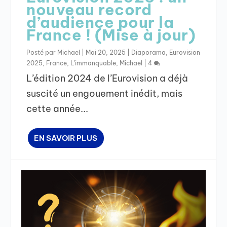
nouveau record
d’audience pour la
France ! (Mise à jour)
Posté par
Michael
|
Mai 20, 2025
|
Diaporama
,
Eurovision
2025
,
France
,
L'immanquable
,
Michael
|
4
L’édition 2024 de l’Eurovision a déjà
suscité un engouement inédit, mais
cette année...
EN SAVOIR PLUS