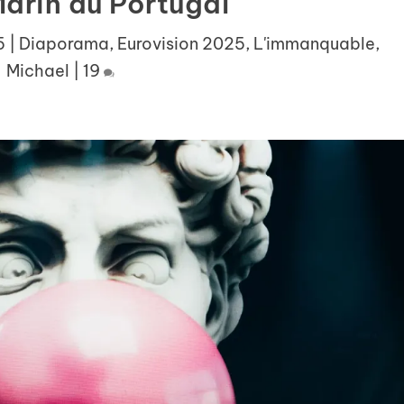
arin au Portugal
5
|
Diaporama
,
Eurovision 2025
,
L'immanquable
,
Michael
|
19