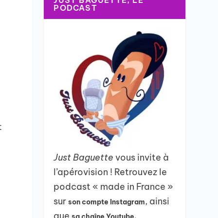
JUST BAGUETTE, LE
PODCAST
t
Just Baguette
vous invite à
l’apérovision ! Retrouvez le
podcast « made in France »
sur
, ainsi
son compte Instagram
que
sa chaîne Youtube.