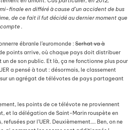
tement en amont. Cas particulier, en 2012,
demi-finale en différé à cause d’un accident de bus
me, de ce fait il fut décidé au dernier moment que
n compte .
tonnerre ébranle l’euromonde :
Serhat va à
e points arrive, où chaque pays doit distribuer
t un de son public. Et là, ça ne fonctionne plus pour
UER a pensé à tout : désormais, le classement
 sur un agrégat de télévotes de pays partageant
ement, les points de ce télévote ne proviennent
, et la délégation de Saint-Marin rouspète en
s, refusées par l’UER. Deuxièmement…. Ben, on ne