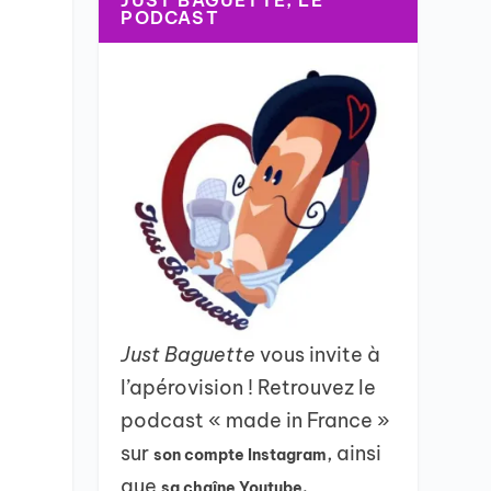
JUST BAGUETTE, LE
PODCAST
e
Just Baguette
vous invite à
l’apérovision ! Retrouvez le
podcast « made in France »
sur
, ainsi
son compte Instagram
que
sa chaîne Youtube.