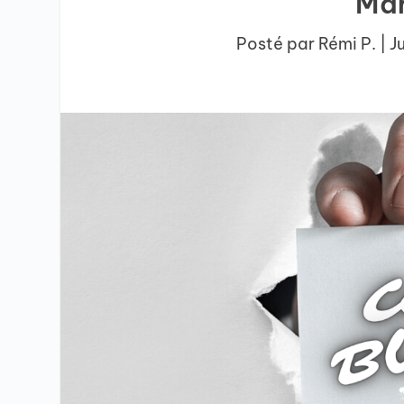
Mar
Posté par
Rémi P.
|
J