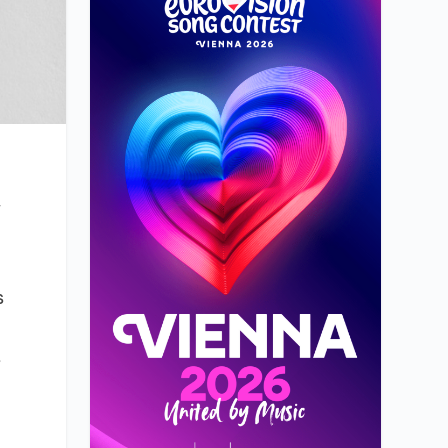
t
s
s